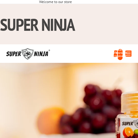
Welcome to our store
SUPER NINJA
Artikel im
Warenkorb
insgesamt:
0
Vertraut von 25000+ zufriedenen Kunden
MIT DER MISSION FÜR
GRÜNE
SCHÄDLINGSBEKÄMPF